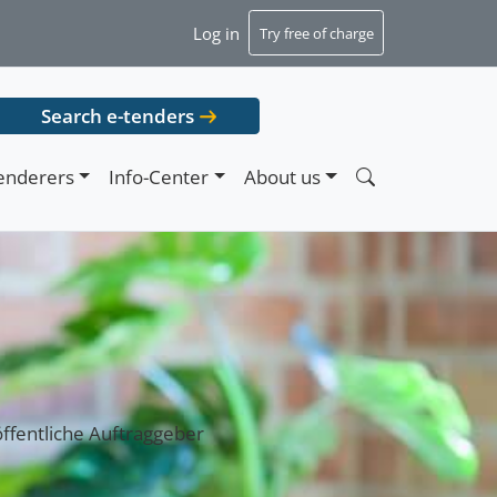
Log in
Try free of charge
Search e-tenders
enderers
Info-Center
About us
öffentliche Auftraggeber